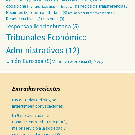
Microsimulación
(2)
Modernización
(2)
obligaciones formales
(2)
oposiciones
(3)
Precios de Transferencia
(3)
organización administrativa
(2)
Recursos
(3)
reforma tributaria
(3)
regímenes tributarios especiales
(2)
Residencia fiscal
(3)
residuos
(3)
responsabilidad tributaria
(5)
Tribunales Económico-
Administrativos
(12)
Unión Europea
(5)
Valor de referencia
(3)
Ética
(2)
Entradas recientes
Las entradas del blog se
interrumpen por vacaciones
La Base Unificada de
Conocimiento Tributario (BUC),
mejor servicio a la sociedad y
una oportunidad para la DG