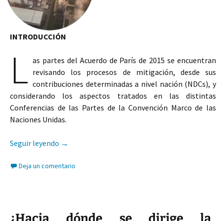
INTRODUCCIÓN
L
as partes del Acuerdo de París de 2015 se encuentran
revisando los procesos de mitigación, desde sus
contribuciones determinadas a nivel nación (NDCs), y
considerando los aspectos tratados en las distintas
Conferencias de las Partes de la Convención Marco de las
Naciones Unidas.
Ajuste fiscal al carbón en frontera
Seguir leyendo
→
Deja un comentario
¿Hacia dónde se dirige la