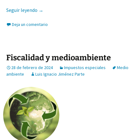
¿Hacia dónde se dirige la fiscalidad medioambie
Seguir leyendo
→
Deja un comentario
Fiscalidad y medioambiente
28 de febrero de 2024
Impuestos especiales
Medio
ambiente
Luis Ignacio Jiménez Parte