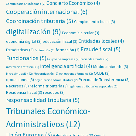
Concierto Económico
(4)
Comunidades Autónomas
(2)
Cooperación internacional
(6)
Coordinación tributaria
(5)
Cumplimiento fiscal
(3)
digitalización
(9)
Economía circular
(3)
Entidades locales
(4)
economía digital
(3)
educación fiscal
(3)
Fraude fiscal
(5)
Estadísticas
(3)
formación
(3)
Facturación
(2)
Funcionarios
(5)
Grupos de empresas
(2)
haciendas forales
(2)
inteligencia artificial
(4)
Medio ambiente
(3)
información catastral
(2)
OCDE
(3)
Microsimulación
(2)
Modernización
(2)
obligaciones formales
(2)
oposiciones
(3)
Precios de Transferencia
(3)
organización administrativa
(2)
Recursos
(3)
reforma tributaria
(3)
regímenes tributarios especiales
(2)
Residencia fiscal
(3)
residuos
(3)
responsabilidad tributaria
(5)
Tribunales Económico-
Administrativos
(12)
Unión Europea
(5)
Valor de referencia
(3)
Ética
(2)