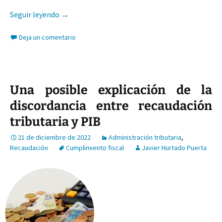
Opiniones y actitudes fiscales de los españoles 
Seguir leyendo
→
Deja un comentario
Una posible explicación de la
discordancia entre recaudación
tributaria y PIB
21 de diciembre de 2022
Administración tributaria
,
Recaudación
Cumplimiento fiscal
Javier Hurtado Puerta