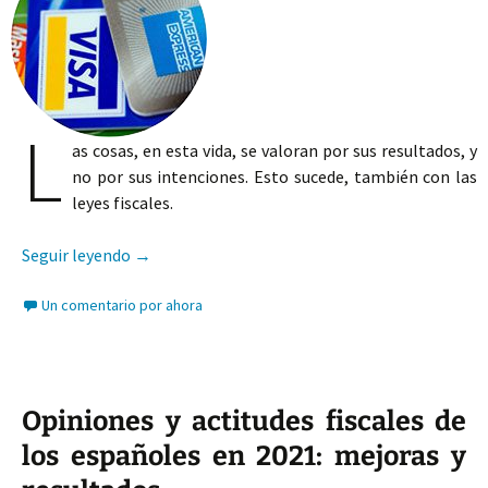
L
as cosas, en esta vida, se valoran por sus resultados, y
no por sus intenciones. Esto sucede, también con las
leyes fiscales.
La primera evaluación de la Ley anti-fraude y el
Seguir leyendo
→
Un comentario por ahora
Opiniones y actitudes fiscales de
los españoles en 2021: mejoras y