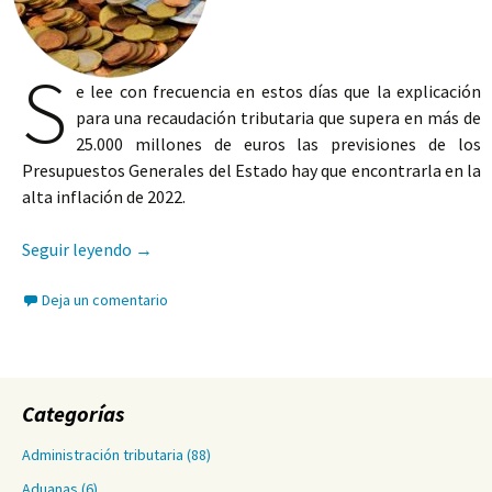
S
e lee con frecuencia en estos días que la explicación
para una recaudación tributaria que supera en más de
25.000 millones de euros las previsiones de los
Presupuestos Generales del Estado hay que encontrarla en la
alta inflación de 2022.
Una posible explicación de la discordancia entre
Seguir leyendo
→
Deja un comentario
Categorías
Administración tributaria
(88)
Aduanas
(6)