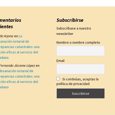
mentarios
Subscribirse
ientes
Subscríbase a nuestro
newsletter
edo Arjona
en
La
anación notarial de
Nombre o nombre completo
repancias catastrales: una
ción eficaz al servicio del
adano
Email
 Fernando Jácome López
en
ubsanación notarial de
repancias catastrales: una
Si continúas, aceptas la
ción eficaz al servicio del
política de privacidad
adano