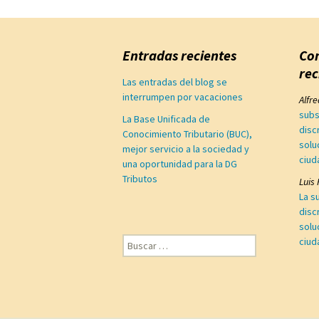
Entradas recientes
Co
rec
Las entradas del blog se
interrumpen por vacaciones
Alfr
subs
La Base Unificada de
disc
Conocimiento Tributario (BUC),
solu
mejor servicio a la sociedad y
ciud
una oportunidad para la DG
Tributos
Luis
La s
disc
solu
Buscar:
ciud