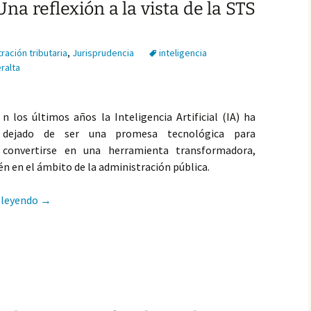
na reflexión a la vista de la STS
ración tributaria
,
Jurisprudencia
inteligencia
ralta
n los últimos años la Inteligencia Artificial (IA) ha
dejado de ser una promesa tecnológica para
convertirse en una herramienta transformadora,
n en el ámbito de la administración pública.
La Estrategia sobre Inteligencia Artificial en la Agencia Tr
 leyendo
→