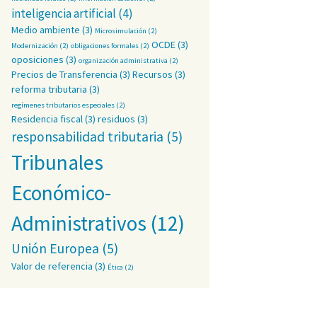
inteligencia artificial
(4)
Medio ambiente
(3)
Microsimulación
(2)
OCDE
(3)
Modernización
(2)
obligaciones formales
(2)
oposiciones
(3)
organización administrativa
(2)
Precios de Transferencia
(3)
Recursos
(3)
reforma tributaria
(3)
regímenes tributarios especiales
(2)
Residencia fiscal
(3)
residuos
(3)
responsabilidad tributaria
(5)
Tribunales
Económico-
Administrativos
(12)
Unión Europea
(5)
ificial
Valor de referencia
(3)
Ética
(2)