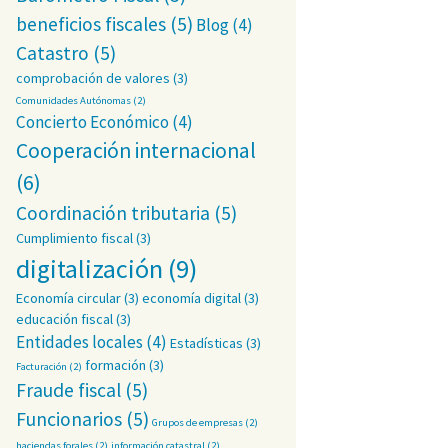
beneficios fiscales
(5)
Blog
(4)
Catastro
(5)
comprobación de valores
(3)
Comunidades Autónomas
(2)
Concierto Económico
(4)
Cooperación internacional
(6)
Coordinación tributaria
(5)
Cumplimiento fiscal
(3)
digitalización
(9)
Economía circular
(3)
economía digital
(3)
educación fiscal
(3)
Entidades locales
(4)
Estadísticas
(3)
formación
(3)
Facturación
(2)
ribuyente?
Fraude fiscal
(5)
Funcionarios
(5)
Grupos de empresas
(2)
haciendas forales
(2)
información catastral
(2)