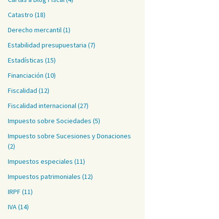
Catastro
(18)
Derecho mercantil
(1)
Estabilidad presupuestaria
(7)
Estadísticas
(15)
Financiación
(10)
Fiscalidad
(12)
Fiscalidad internacional
(27)
Impuesto sobre Sociedades
(5)
Impuesto sobre Sucesiones y Donaciones
ibutaria. Una reflexión a la vista de la STS del caso Bosco
(2)
Impuestos especiales
(11)
Impuestos patrimoniales
(12)
IRPF
(11)
IVA
(14)