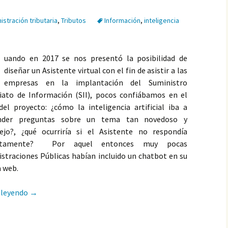
istración tributaria
,
Tributos
Información
,
inteligencia
C
uando en 2017 se nos presentó la posibilidad de
diseñar un Asistente virtual con el fin de asistir a las
empresas en la implantación del Suministro
iato de Información (SII), pocos confiábamos en el
del proyecto: ¿cómo la inteligencia artificial iba a
nder preguntas sobre un tema tan novedoso y
ejo?, ¿qué ocurriría si el Asistente no respondía
ectamente? Por aquel entonces muy pocas
straciones Públicas habían incluido un chatbot en su
 web.
Asistentes virtuales ¿medio eficaz para informar al cont
 leyendo
→