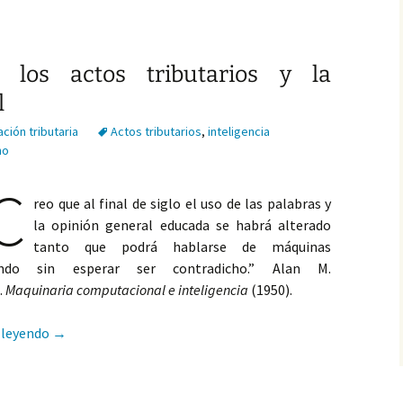
 los actos tributarios y la
l
ción tributaria
Actos tributarios
,
inteligencia
no
C
reo que al final de siglo el uso de las palabras y
la opinión general educada se habrá alterado
tanto que podrá hablarse de máquinas
ando sin esperar ser contradicho.” Alan M.
.
Maquinaria computacional e inteligencia
(1950).
La motivación de los actos tributarios y la inteligencia art
 leyendo
→