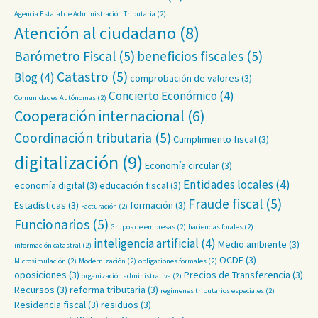
Agencia Estatal de Administración Tributaria
(2)
Atención al ciudadano
(8)
Barómetro Fiscal
(5)
beneficios fiscales
(5)
Catastro
(5)
Blog
(4)
comprobación de valores
(3)
Concierto Económico
(4)
Comunidades Autónomas
(2)
Cooperación internacional
(6)
Coordinación tributaria
(5)
Cumplimiento fiscal
(3)
digitalización
(9)
Economía circular
(3)
Entidades locales
(4)
economía digital
(3)
educación fiscal
(3)
Fraude fiscal
(5)
Estadísticas
(3)
formación
(3)
Facturación
(2)
Funcionarios
(5)
Grupos de empresas
(2)
haciendas forales
(2)
inteligencia artificial
(4)
Medio ambiente
(3)
información catastral
(2)
OCDE
(3)
Microsimulación
(2)
Modernización
(2)
obligaciones formales
(2)
oposiciones
(3)
Precios de Transferencia
(3)
organización administrativa
(2)
Recursos
(3)
reforma tributaria
(3)
regímenes tributarios especiales
(2)
Residencia fiscal
(3)
residuos
(3)