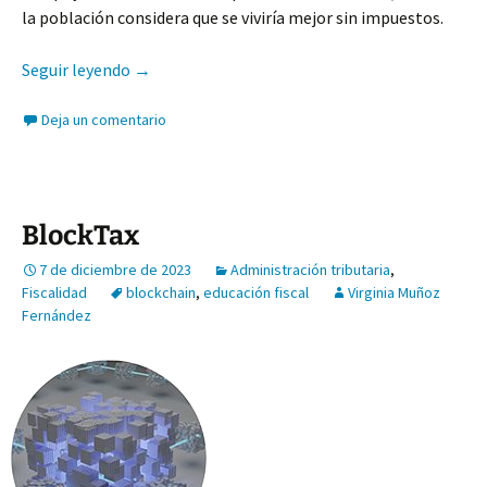
la población considera que se viviría mejor sin impuestos.
Educando en valores: el programa de educación c
Seguir leyendo
→
Deja un comentario
BlockTax
7 de diciembre de 2023
Administración tributaria
,
Fiscalidad
blockchain
,
educación fiscal
Virginia Muñoz
Fernández