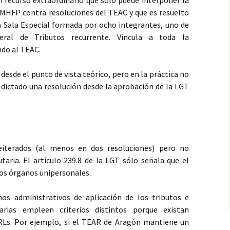
un recurso extraordinario que sólo puede interponer la
 MHFP contra resoluciones del TEAC y que es resuelto
a Sala Especial formada por ocho integrantes, uno de
eral de Tributos recurrente. Vincula a toda la
ndo al TEAC.
desde el punto de vista teórico, pero en la práctica no
ha dictado una resolución desde la aprobación de la LGT
eiterados (al menos en dos resoluciones) pero no
utaria. El artículo 239.8 de la LGT sólo señala que el
 los órganos unipersonales.
os administrativos de aplicación de los tributos e
arias empleen criterios distintos porque existan
RLs. Por ejemplo, si el TEAR de Aragón mantiene un