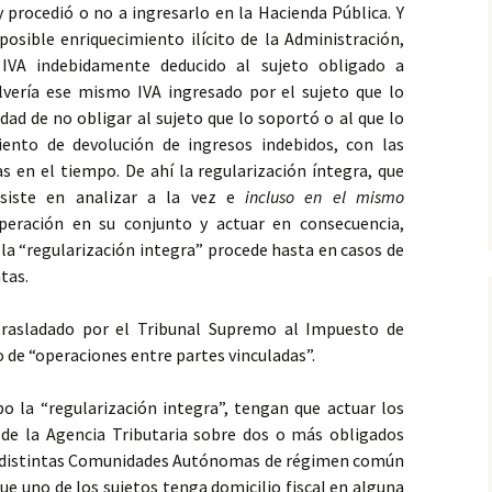
y procedió o no a ingresarlo en la Hacienda Pública. Y
posible enriquecimiento ilícito de la Administración,
l IVA indebidamente deducido al sujeto obligado a
lvería ese mismo IVA ingresado por el sujeto que lo
idad de no obligar al sujeto que lo soportó o al que lo
iento de devolución de ingresos indebidos, con las
 en el tiempo. De ahí la regularización íntegra, que
siste en analizar a la vez e
incluso en el mismo
eración en su conjunto y actuar en consecuencia,
e la “regularización integra” procede hasta en casos de
tas.
trasladado por el Tribunal Supremo al Impuesto de
o de “operaciones entre partes vinculadas”.
abo la “regularización integra”, tengan que actuar los
 de la Agencia Tributaria sobre dos o más obligados
 en distintas Comunidades Autónomas de régimen común
que uno de los sujetos tenga domicilio fiscal en alguna