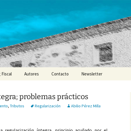
 Fiscal
Autores
Contacto
Newsletter
tegra; problemas prácticos
ento
,
Tributos
Regularización
Abilio Pérez Milla
a regularización íntegra, principio acuñado por el