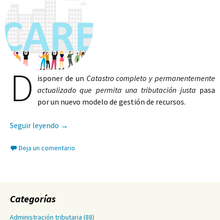
D
isponer de un
Catastro completo y permanentemente
actualizado que permita una tributación justa
pasa
por un nuevo modelo de gestión de recursos.
Nuevo modelo de gestión de recursos en la Orga
Seguir leyendo
→
Deja un comentario
Categorías
Administración tributaria
(88)