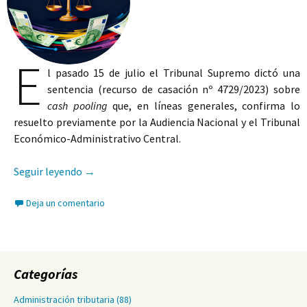
E
l pasado 15 de julio el Tribunal Supremo dictó una
sentencia (recurso de casación nº 4729/2023) sobre
cash pooling
que, en líneas generales, confirma lo
resuelto previamente por la Audiencia Nacional y el Tribunal
Económico-Administrativo Central.
Cash pooling
e interpretación dinámica
Seguir leyendo
→
Deja un comentario
Categorías
Administración tributaria
(88)