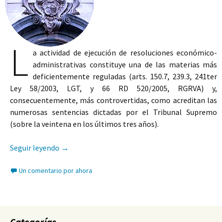
L
a actividad de ejecución de resoluciones económico-
administrativas constituye una de las materias más
deficientemente reguladas (arts. 150.7, 239.3, 241ter
Ley 58/2003, LGT, y 66 RD 520/2005, RGRVA) y,
consecuentemente, más controvertidas, como acreditan las
numerosas sentencias dictadas por el Tribunal Supremo
(sobre la veintena en los últimos tres años).
El recurso contra la ejecución y la retroacción
Seguir leyendo
→
Un comentario por ahora
Categorías