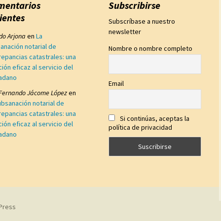
mentarios
Subscribirse
ientes
Subscríbase a nuestro
newsletter
edo Arjona
en
La
anación notarial de
Nombre o nombre completo
repancias catastrales: una
ción eficaz al servicio del
adano
Email
 Fernando Jácome López
en
ubsanación notarial de
repancias catastrales: una
Si continúas, aceptas la
ción eficaz al servicio del
política de privacidad
adano
Press