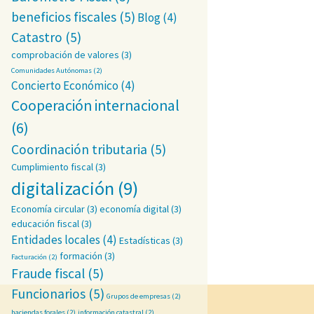
beneficios fiscales
(5)
Blog
(4)
Catastro
(5)
comprobación de valores
(3)
Comunidades Autónomas
(2)
Concierto Económico
(4)
Cooperación internacional
(6)
Coordinación tributaria
(5)
Cumplimiento fiscal
(3)
digitalización
(9)
Economía circular
(3)
economía digital
(3)
educación fiscal
(3)
Entidades locales
(4)
Estadísticas
(3)
formación
(3)
Facturación
(2)
Fraude fiscal
(5)
Funcionarios
(5)
Grupos de empresas
(2)
haciendas forales
(2)
información catastral
(2)