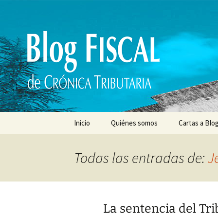
Saltar
al
contenido
Inicio
Quiénes somos
Cartas a Blog
Todas las entradas de:
J
La sentencia del Tr