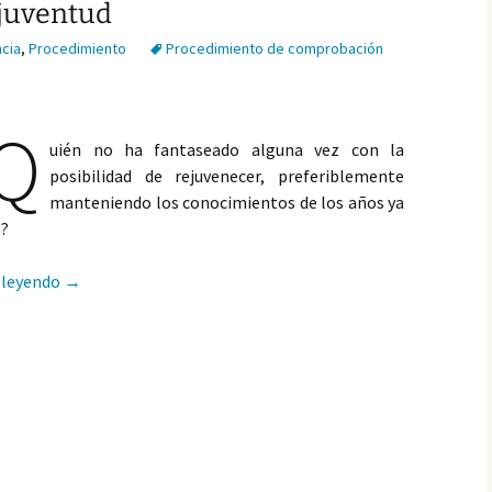
 juventud
cia
,
Procedimiento
Procedimiento de comprobación
Q
uién no ha fantaseado alguna vez con la
posibilidad de rejuvenecer, preferiblemente
manteniendo los conocimientos de los años ya
s?
La sentencia del Tribunal Supremo de 3 de mayo de 2022 c
 leyendo
→