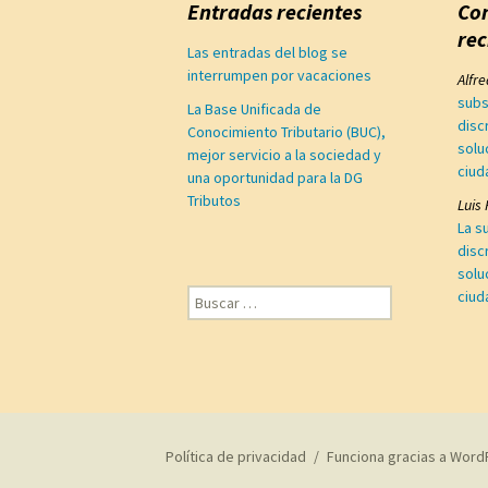
Entradas recientes
Co
rec
Las entradas del blog se
interrumpen por vacaciones
Alfr
subs
La Base Unificada de
disc
Conocimiento Tributario (BUC),
solu
mejor servicio a la sociedad y
ciud
una oportunidad para la DG
Tributos
Luis
La s
disc
solu
Buscar:
ciud
Política de privacidad
Funciona gracias a Word