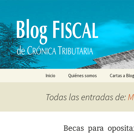
Saltar
al
contenido
Inicio
Quiénes somos
Cartas a Blog
Todas las entradas de:
M
Becas para oposita