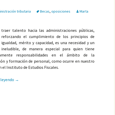
nistración tributaria
Becas
,
oposiciones
Marta
traer talento hacia las administraciones públicas,
reforzando el cumplimiento de los principios de
igualdad, mérito y capacidad, es una necesidad y un
 ineludible, de manera especial para quien tiene
tamente responsabilidades en el ámbito de la
ión y formación de personal, como ocurre en nuestro
n el Instituto de Estudios Fiscales.
Becas para opositar a Hacienda: el Ministerio te ayuda
 leyendo
→