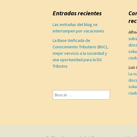
Entradas recientes
Co
rec
Las entradas del blog se
interrumpen por vacaciones
Alfr
subs
La Base Unificada de
disc
Conocimiento Tributario (BUC),
solu
mejor servicio a la sociedad y
ciud
una oportunidad para la DG
Tributos
Luis
La s
disc
solu
Buscar:
ciud