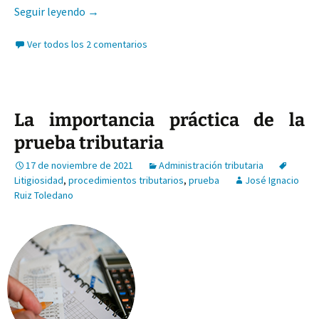
La motivación de los actos tributarios y la inteli
Seguir leyendo
→
Ver todos los 2 comentarios
La importancia práctica de la
prueba tributaria
17 de noviembre de 2021
Administración tributaria
Litigiosidad
,
procedimientos tributarios
,
prueba
José Ignacio
Ruiz Toledano