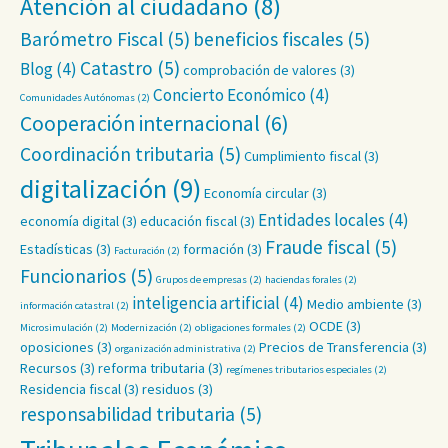
Atención al ciudadano
(8)
Barómetro Fiscal
(5)
beneficios fiscales
(5)
Catastro
(5)
Blog
(4)
comprobación de valores
(3)
Concierto Económico
(4)
Comunidades Autónomas
(2)
Cooperación internacional
(6)
Coordinación tributaria
(5)
Cumplimiento fiscal
(3)
digitalización
(9)
Economía circular
(3)
Entidades locales
(4)
economía digital
(3)
educación fiscal
(3)
Fraude fiscal
(5)
Estadísticas
(3)
formación
(3)
Facturación
(2)
Funcionarios
(5)
Grupos de empresas
(2)
haciendas forales
(2)
inteligencia artificial
(4)
Medio ambiente
(3)
información catastral
(2)
OCDE
(3)
Microsimulación
(2)
Modernización
(2)
obligaciones formales
(2)
oposiciones
(3)
Precios de Transferencia
(3)
organización administrativa
(2)
Recursos
(3)
reforma tributaria
(3)
regímenes tributarios especiales
(2)
Residencia fiscal
(3)
residuos
(3)
responsabilidad tributaria
(5)