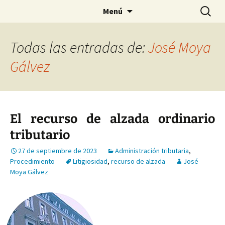
Saltar
Buscar:
Menú
al
contenido
Todas las entradas de:
José Moya
Gálvez
El recurso de alzada ordinario
tributario
27 de septiembre de 2023
Administración tributaria
,
Procedimiento
Litigiosidad
,
recurso de alzada
José
Moya Gálvez