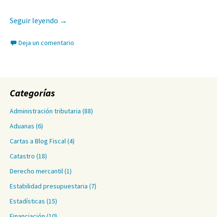
Tributación mínima global: un límite a la compet
Seguir leyendo
→
Deja un comentario
Categorías
Administración tributaria
(88)
Aduanas
(6)
Cartas a Blog Fiscal
(4)
Catastro
(18)
Derecho mercantil
(1)
Estabilidad presupuestaria
(7)
Estadísticas
(15)
Financiación
(10)