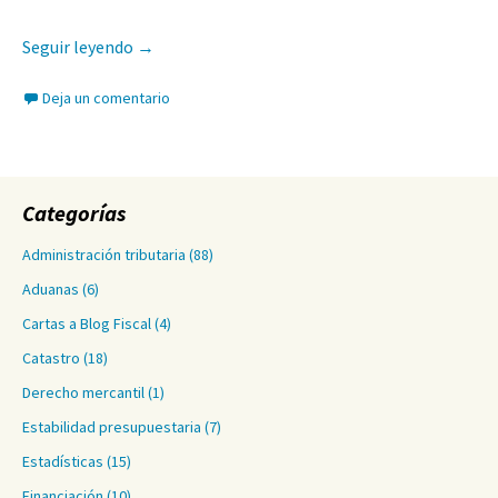
Tributación mínima global: un límite a la compet
Seguir leyendo
→
Deja un comentario
Categorías
Administración tributaria
(88)
Aduanas
(6)
Cartas a Blog Fiscal
(4)
Catastro
(18)
Derecho mercantil
(1)
Estabilidad presupuestaria
(7)
Estadísticas
(15)
Financiación
(10)