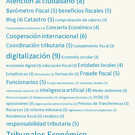
Atención al ciudadano
(8)
Barómetro Fiscal
(5)
beneficios fiscales
(5)
Catastro
(5)
Blog
(4)
comprobación de valores
(3)
Concierto Económico
(4)
Comunidades Autónomas
(2)
Cooperación internacional
(6)
Coordinación tributaria
(5)
Cumplimiento fiscal
(3)
digitalización
(9)
Economía circular
(3)
Entidades locales
(4)
economía digital
(3)
educación fiscal
(3)
Fraude fiscal
(5)
Estadísticas
(3)
formación
(3)
Facturación
(2)
Funcionarios
(5)
Grupos de empresas
(2)
haciendas forales
(2)
inteligencia artificial
(4)
Medio ambiente
(3)
información catastral
(2)
OCDE
(3)
Microsimulación
(2)
Modernización
(2)
obligaciones formales
(2)
oposiciones
(3)
Precios de Transferencia
(3)
organización administrativa
(2)
Recursos
(3)
reforma tributaria
(3)
regímenes tributarios especiales
(2)
Residencia fiscal
(3)
residuos
(3)
responsabilidad tributaria
(5)
Tribunales Económico-