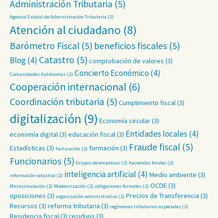
Administración Tributaria
(5)
Agencia Estatal de Administración Tributaria
(2)
Atención al ciudadano
(8)
Barómetro Fiscal
(5)
beneficios fiscales
(5)
Catastro
(5)
Blog
(4)
comprobación de valores
(3)
Concierto Económico
(4)
Comunidades Autónomas
(2)
Cooperación internacional
(6)
Coordinación tributaria
(5)
Cumplimiento fiscal
(3)
digitalización
(9)
Economía circular
(3)
Entidades locales
(4)
economía digital
(3)
educación fiscal
(3)
Fraude fiscal
(5)
Estadísticas
(3)
formación
(3)
Facturación
(2)
Funcionarios
(5)
Grupos de empresas
(2)
haciendas forales
(2)
inteligencia artificial
(4)
Medio ambiente
(3)
información catastral
(2)
OCDE
(3)
Microsimulación
(2)
Modernización
(2)
obligaciones formales
(2)
oposiciones
(3)
Precios de Transferencia
(3)
organización administrativa
(2)
Recursos
(3)
reforma tributaria
(3)
regímenes tributarios especiales
(2)
Residencia fiscal
(3)
residuos
(3)