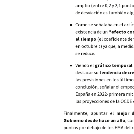
amplio (entre 0,2 y 2,1 punt
de desviación es también al
Como se señalaba en el artícu
existencia de un
“efecto con
el tiempo
(el coeficiente de 
en octubre t) ya que, a medi
se reduce.
Viendo el
gráfico temporal 
destacar su
tendencia decr
las previsiones en los últim
conclusión, señalar el empeo
España en 2022-primera mitad
las proyecciones de la OCDE 
Finalmente, apuntar el
mejor d
Gobierno desde hace un año
, co
puntos por debajo de los EMA del r