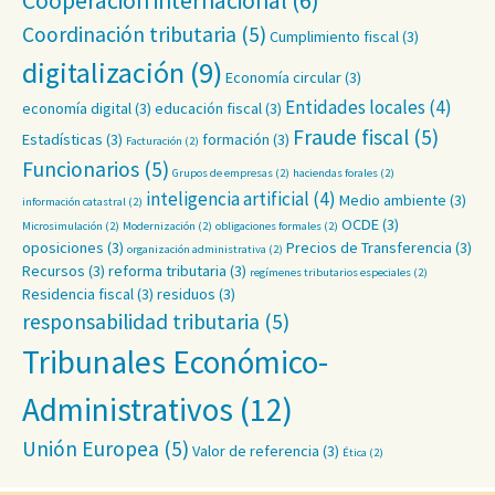
Cooperación internacional
(6)
Coordinación tributaria
(5)
Cumplimiento fiscal
(3)
digitalización
(9)
Economía circular
(3)
Entidades locales
(4)
economía digital
(3)
educación fiscal
(3)
Fraude fiscal
(5)
Estadísticas
(3)
formación
(3)
Facturación
(2)
Funcionarios
(5)
Grupos de empresas
(2)
haciendas forales
(2)
inteligencia artificial
(4)
Medio ambiente
(3)
información catastral
(2)
OCDE
(3)
Microsimulación
(2)
Modernización
(2)
obligaciones formales
(2)
oposiciones
(3)
Precios de Transferencia
(3)
organización administrativa
(2)
Recursos
(3)
reforma tributaria
(3)
regímenes tributarios especiales
(2)
Residencia fiscal
(3)
residuos
(3)
responsabilidad tributaria
(5)
Tribunales Económico-
Administrativos
(12)
Unión Europea
(5)
Valor de referencia
(3)
Ética
(2)