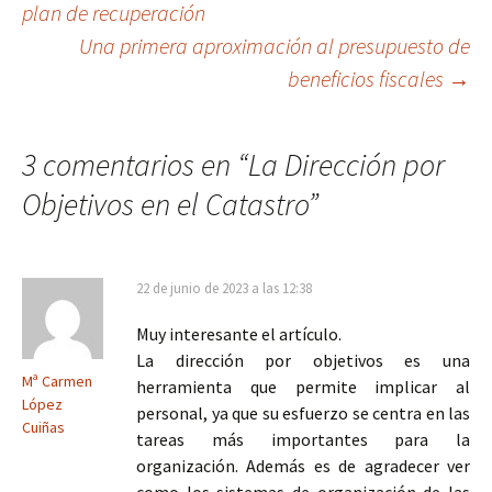
plan de recuperación
Una primera aproximación al presupuesto de
de
beneficios fiscales
→
entradas
3 comentarios en “
La Dirección por
Objetivos en el Catastro
”
22 de junio de 2023 a las 12:38
Muy interesante el artículo.
La dirección por objetivos es una
Mª Carmen
herramienta que permite implicar al
López
personal, ya que su esfuerzo se centra en las
Cuiñas
tareas más importantes para la
organización. Además es de agradecer ver