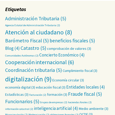
Etiquetas
Administración Tributaria
(5)
Agencia Estatal de Administración Tributaria
(2)
Atención al ciudadano
(8)
Barómetro Fiscal
(5)
beneficios fiscales
(5)
Catastro
(5)
Blog
(4)
comprobación de valores
(3)
Concierto Económico
(4)
Comunidades Autónomas
(2)
Cooperación internacional
(6)
Coordinación tributaria
(5)
Cumplimiento fiscal
(3)
digitalización
(9)
Economía circular
(3)
Entidades locales
(4)
economía digital
(3)
educación fiscal
(3)
Fraude fiscal
(5)
Estadísticas
(3)
formación
(3)
Facturación
(2)
Funcionarios
(5)
Grupos de empresas
(2)
haciendas forales
(2)
inteligencia artificial
(4)
Medio ambiente
(3)
información catastral
(2)
OCDE
(3)
Microsimulación
(2)
Modernización
(2)
obligaciones formales
(2)