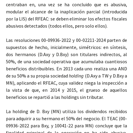
centraban en, una vez se ha concluido que es abusiva,
modular el alcance de la inaplicación parcial (introducida
por la LIS) del RFEAC: se deben eliminar los efectos fiscales
abusivos detectados (todos ellos, pero solo ellos).
Las resoluciones 00-09936-2022 y 00-02211-2024 parten de
supuestos de hecho, inicialmente, simétricos: en síntesis,
dos hermanos (D.Axy y D.Bxy) son titulares indirectos, al
50%, de una sociedad operativa que acumulaba cuantiosos
beneficios distribuibles. En 2013 cada uno realiza una AND
de su 50% a su propia sociedad
holding
(D.Axy a TW y D.Bxy a
MN), aplicando el RFEAC, cuya validez niega la inspección a
la vista de que, en 2014 y 2015, el grueso de aquellos
beneficios se repartió a las holdings sin tributar.
La holding de D. Bxy (MN) utiliza los dividendos recibidos
para adquirir a su hermano el 50% del negocio. El TEAC (00-
09936-2022 para Bxy, y 10041-22 para MN) concluye que la
finalidad principal de la operación no ha sido abusiva,