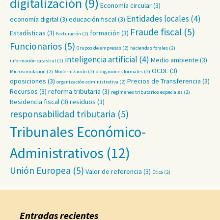
digitalización
(9)
Economía circular
(3)
Entidades locales
(4)
economía digital
(3)
educación fiscal
(3)
Fraude fiscal
(5)
Estadísticas
(3)
formación
(3)
Facturación
(2)
Funcionarios
(5)
Grupos de empresas
(2)
haciendas forales
(2)
inteligencia artificial
(4)
Medio ambiente
(3)
información catastral
(2)
OCDE
(3)
Microsimulación
(2)
Modernización
(2)
obligaciones formales
(2)
oposiciones
(3)
Precios de Transferencia
(3)
organización administrativa
(2)
Recursos
(3)
reforma tributaria
(3)
regímenes tributarios especiales
(2)
Residencia fiscal
(3)
residuos
(3)
responsabilidad tributaria
(5)
Tribunales Económico-
Administrativos
(12)
Unión Europea
(5)
Valor de referencia
(3)
Ética
(2)
Entradas recientes