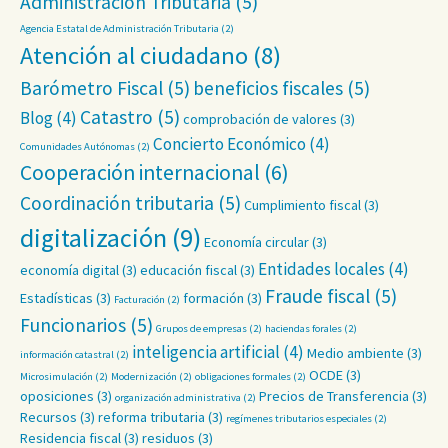
Administración Tributaria
(5)
Agencia Estatal de Administración Tributaria
(2)
Atención al ciudadano
(8)
Barómetro Fiscal
(5)
beneficios fiscales
(5)
Catastro
(5)
Blog
(4)
comprobación de valores
(3)
Concierto Económico
(4)
Comunidades Autónomas
(2)
Cooperación internacional
(6)
Coordinación tributaria
(5)
Cumplimiento fiscal
(3)
digitalización
(9)
Economía circular
(3)
Entidades locales
(4)
economía digital
(3)
educación fiscal
(3)
Fraude fiscal
(5)
Estadísticas
(3)
formación
(3)
Facturación
(2)
Funcionarios
(5)
Grupos de empresas
(2)
haciendas forales
(2)
inteligencia artificial
(4)
Medio ambiente
(3)
información catastral
(2)
OCDE
(3)
Microsimulación
(2)
Modernización
(2)
obligaciones formales
(2)
oposiciones
(3)
Precios de Transferencia
(3)
organización administrativa
(2)
Recursos
(3)
reforma tributaria
(3)
regímenes tributarios especiales
(2)
Residencia fiscal
(3)
residuos
(3)