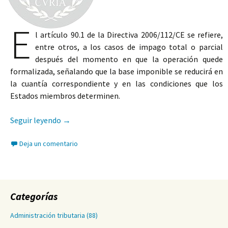
E
l artículo 90.1 de la Directiva 2006/112/CE se refiere,
entre otros, a los casos de impago total o parcial
después del momento en que la operación quede
formalizada, señalando que la base imponible se reducirá en
la cuantía correspondiente y en las condiciones que los
Estados miembros determinen.
La nueva redacción del artículo 80 de la Ley del I
Seguir leyendo
→
Deja un comentario
Categorías
Administración tributaria
(88)