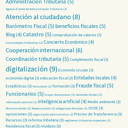
Administración Tributaria
(5)
Agencia Estatal de Administración Tributaria
(2)
Atención al ciudadano
(8)
Barómetro Fiscal
(5)
beneficios fiscales
(5)
Catastro
(5)
Blog
(4)
comprobación de valores
(3)
Concierto Económico
(4)
Comunidades Autónomas
(2)
Cooperación internacional
(6)
Coordinación tributaria
(5)
Cumplimiento fiscal
(3)
digitalización
(9)
Economía circular
(3)
Entidades locales
(4)
economía digital
(3)
educación fiscal
(3)
Fraude fiscal
(5)
Estadísticas
(3)
formación
(3)
Facturación
(2)
Funcionarios
(5)
Grupos de empresas
(2)
haciendas forales
(2)
inteligencia artificial
(4)
Medio ambiente
(3)
información catastral
(2)
OCDE
(3)
Microsimulación
(2)
Modernización
(2)
obligaciones formales
(2)
oposiciones
(3)
Precios de Transferencia
(3)
organización administrativa
(2)
Recursos
(3)
reforma tributaria
(3)
regímenes tributarios especiales
(2)
Residencia fiscal
(3)
residuos
(3)