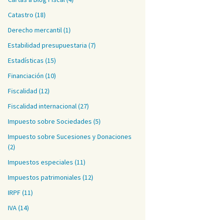
Catastro
(18)
Derecho mercantil
(1)
Estabilidad presupuestaria
(7)
Estadísticas
(15)
Financiación
(10)
Fiscalidad
(12)
Fiscalidad internacional
(27)
Impuesto sobre Sociedades
(5)
Impuesto sobre Sucesiones y Donaciones
(2)
tivos fiscales a la I+D
Impuestos especiales
(11)
Impuestos patrimoniales
(12)
IRPF
(11)
IVA
(14)