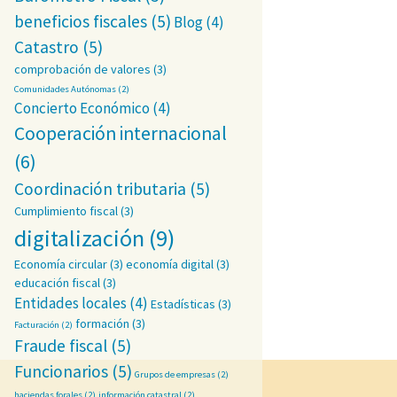
beneficios fiscales
(5)
Blog
(4)
Catastro
(5)
comprobación de valores
(3)
Comunidades Autónomas
(2)
Concierto Económico
(4)
Cooperación internacional
(6)
Coordinación tributaria
(5)
Cumplimiento fiscal
(3)
digitalización
(9)
Economía circular
(3)
economía digital
(3)
educación fiscal
(3)
Entidades locales
(4)
Estadísticas
(3)
formación
(3)
Facturación
(2)
Fraude fiscal
(5)
Funcionarios
(5)
Grupos de empresas
(2)
haciendas forales
(2)
información catastral
(2)