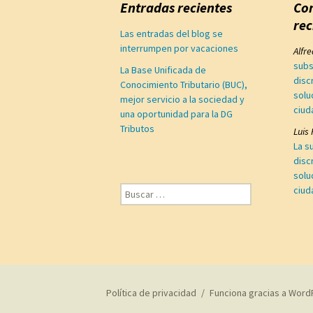
Entradas recientes
Co
rec
Las entradas del blog se
interrumpen por vacaciones
Alfr
subs
La Base Unificada de
disc
Conocimiento Tributario (BUC),
solu
mejor servicio a la sociedad y
ciud
una oportunidad para la DG
Tributos
Luis
La s
disc
solu
Buscar:
ciud
Política de privacidad
Funciona gracias a Word