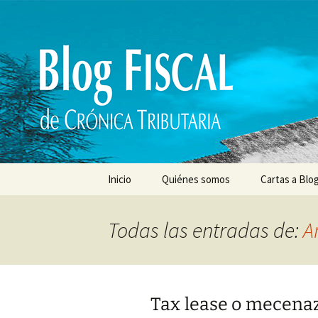
Saltar
al
contenido
Inicio
Quiénes somos
Cartas a Blog
Todas las entradas de:
A
Tax lease o mecenazg