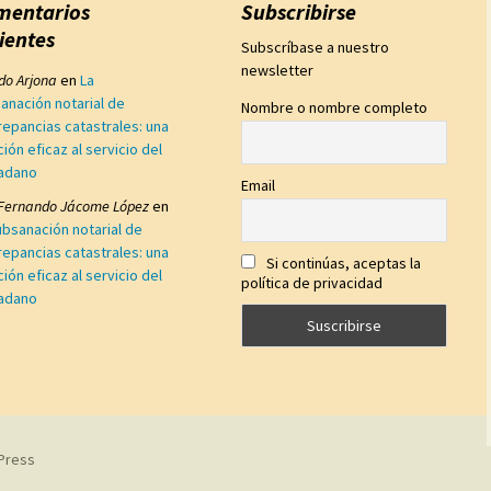
mentarios
Subscribirse
ientes
Subscríbase a nuestro
newsletter
edo Arjona
en
La
anación notarial de
Nombre o nombre completo
repancias catastrales: una
ción eficaz al servicio del
adano
Email
 Fernando Jácome López
en
ubsanación notarial de
repancias catastrales: una
Si continúas, aceptas la
ción eficaz al servicio del
política de privacidad
adano
Press