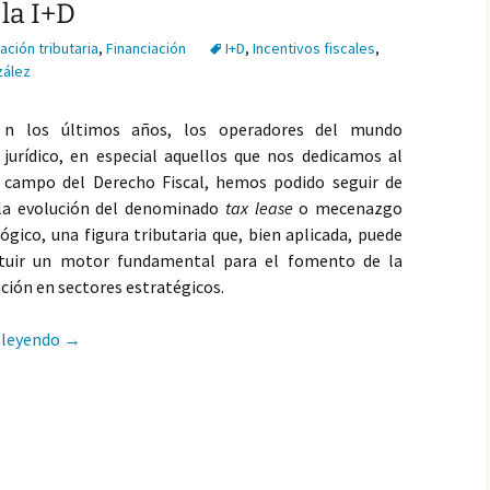
 la I+D
ación tributaria
,
Financiación
I+D
,
Incentivos fiscales
,
zález
n los últimos años, los operadores del mundo
jurídico, en especial aquellos que nos dedicamos al
campo del Derecho Fiscal, hemos podido seguir de
 la evolución del denominado
tax lease
o mecenazgo
ógico, una figura tributaria que, bien aplicada, puede
ituir un motor fundamental para el fomento de la
ción en sectores estratégicos.
Tax lease o mecenazgo tecnológico: El control de los incen
 leyendo
→