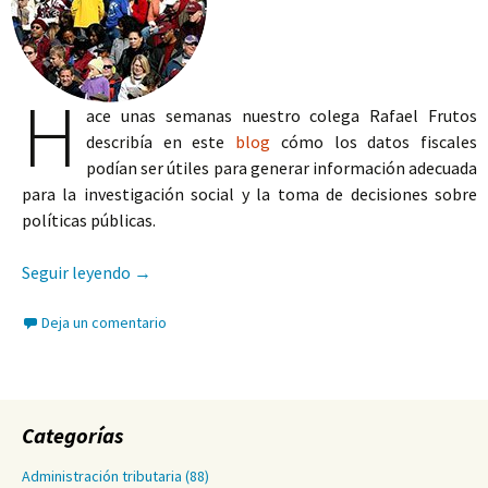
H
ace unas semanas nuestro colega Rafael Frutos
describía en este
blog
cómo los datos fiscales
podían ser útiles para generar información adecuada
para la investigación social y la toma de decisiones sobre
políticas públicas.
Más y mejor información: el Panel de Hogares
Seguir leyendo
→
Deja un comentario
Categorías
Administración tributaria
(88)