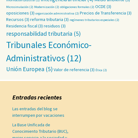
información catastral
(2)
OCDE
(3)
Microsimulación
(2)
Modernización
(2)
obligaciones formales
(2)
oposiciones
(3)
Precios de Transferencia
(3)
organización administrativa
(2)
Recursos
(3)
reforma tributaria
(3)
regímenes tributarios especiales
(2)
Residencia fiscal
(3)
residuos
(3)
responsabilidad tributaria
(5)
Tribunales Económico-
Administrativos
(12)
Unión Europea
(5)
Valor de referencia
(3)
Ética
(2)
Entradas recientes
Las entradas del blog se
interrumpen por vacaciones
La Base Unificada de
Conocimiento Tributario (BUC),
mejor servicio a la sociedad y